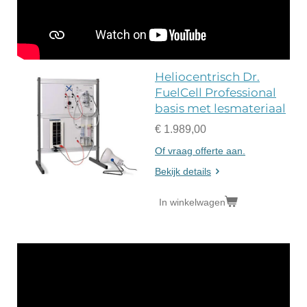
Heliocentrisch Dr.
FuelCell Professional
basis met lesmateriaal
€ 1.989,00
Of vraag offerte aan.
Bekijk details
In winkelwagen