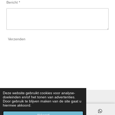
Bericht *
Verzenden
Deze website gebruikt cookies voor analyse-
© 2026 Kamptec technische leermiddelen
doeleinden en/of het tonen van advertenties.
Door gebruik te blijven maken van de site gaat u
hiermee akkoord.