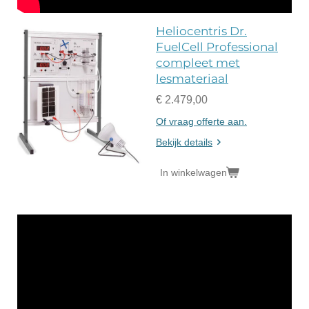
Heliocentris Dr.
FuelCell Professional
compleet met
lesmateriaal
€ 2.479,00
Of vraag offerte aan.
Bekijk details
In winkelwagen