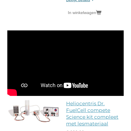
In winkelwagen
Heliocentris Dr.
FuelCell compete
Science kit compleet
met lesmateriaal