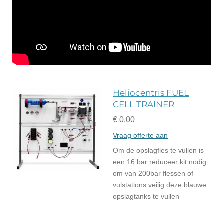
Heliocentris FUEL
CELL TRAINER
€ 0,00
Vraag offerte aan
Om de opslagfles te vullen is
een 16 bar reduceer kit nodig
om van 200bar flessen of
vulstations veilig deze blauwe
opslagtanks te vullen