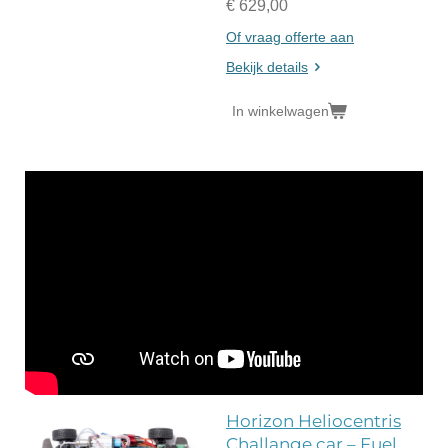
€ 629,00
Of vraag offerte aan
Bekijk details
In winkelwagen
Horizon Heliocentris
Challange car – Fuel