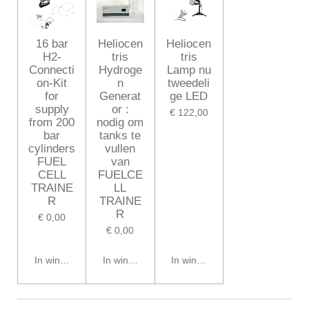
16 bar
Heliocen
Heliocen
H2-
tris
tris
Connecti
Hydroge
Lamp nu
on-Kit
n
tweedeli
for
Generat
ge LED
supply
or :
€ 122,00
from 200
nodig om
bar
tanks te
cylinders
vullen
FUEL
van
CELL
FUELCE
TRAINE
LL
R
TRAINE
R
€ 0,00
€ 0,00
In winkelwagen
In winkelwagen
In winkelwagen