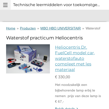
Technische leermiddelen voor toekomstgericht technisch onderwijs.
Ga
direct
naar
de
hoofdinhoud
Home
»
Producten
»
MBO HBO UNIVERSITAIR
»
Waterstof
Waterstof practicum Heliocentris
Heliocentris Dr.
FuelCell model car,
waterstofauto
compleet met les
materiaal
€ 330,00
Het noodzakelijk een
bijbehorende lamp erbij te
nemen. prijs van deze lamp is
€ 67,-
Bekijk details