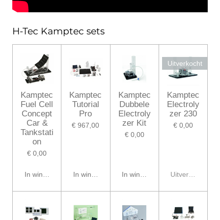
H-Tec Kamptec sets
Uitverkocht
Kamptec
Kamptec
Kamptec
Kamptec
Fuel Cell
Tutorial
Dubbele
Electroly
Concept
Pro
Electroly
zer 230
Car &
zer Kit
€ 967,00
€ 0,00
Tankstati
€ 0,00
on
€ 0,00
In winkelwagen
In winkelwagen
In winkelwagen
Uitverkocht