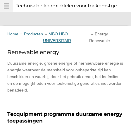
Technische leermiddelen voor toekomstgericht technisch onderwijs.
Ga
direct
naar
de
hoofdinhoud
Home
»
Producten
»
MBO HBO
»
Energy
UNIVERSITAIR
Renewable
Renewable energy
Duurzame energie, groene energie of hernieuwbare energie is
energie waarover de mensheid voor onbeperkte tijd kan
beschikken en waarbij, door het gebruik ervan, het leefmilieu
en de mogelijkheden voor toekomstige generaties niet worden
benadeeld.
Tecquipment programma duurzame energy
toepassingen