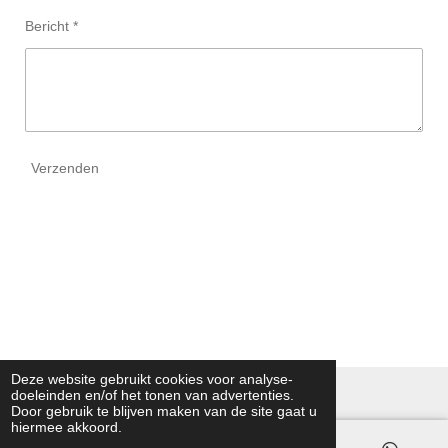
Bericht *
Verzenden
Deze website gebruikt cookies voor analyse-
© 2026 Kamptec technische leermiddelen
doeleinden en/of het tonen van advertenties.
Door gebruik te blijven maken van de site gaat u
hiermee akkoord.