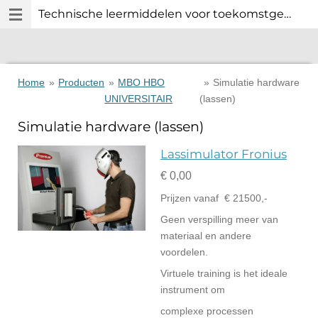
Technische leermiddelen voor toekomstgericht technisch onderwijs.
Ga
direct
naar
de
hoofdinhoud
Home
»
Producten
»
MBO HBO
»
Simulatie hardware
UNIVERSITAIR
(lassen)
Simulatie hardware (lassen)
Lassimulator Fronius
€ 0,00
Prijzen vanaf € 21500,-
Geen verspilling meer van
materiaal en andere
voordelen.
Virtuele training is het ideale
instrument om
complexe processen