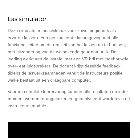
e
e
h
e
l
e
a
l
e
l
r
e
n
e
n
Las simulator
Deze simulator is beschikbaar voor zowel beginners als
ervaren lassers. Een gesimuleerde lasomgeving met alle
functionaliteiten om de realiteit van het lassen na te bootsen,
met uitzondering van de welbekende geur natuurlijk. De
leerling werkt aan de lastafel met een VR bril met ingebouwde
over- ear luidsprekers. De docent krijgt dezelfde feedback
tijdens de laswerkzaamheden vanuit de instructeurs positie
welke bestaat uit een draagbare computer.
Voor de complete leerervaring kunnen alle resultaten op ieder
moment worden teruggekeken en geanalyseerd worden via de
instructeurs module.