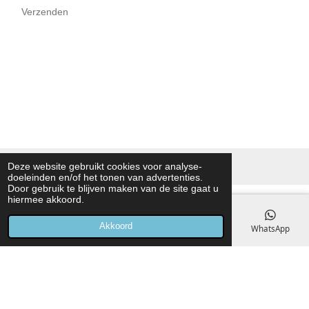
Verzenden
Deze website gebruikt cookies voor analyse-
© 2026 Kamptec technische leermiddelen
doeleinden en/of het tonen van advertenties.
Door gebruik te blijven maken van de site gaat u
hiermee akkoord.
Akkoord
E-mailadres
Telefoonnummer
Kaart
WhatsApp
Technisch practicum & trainingsmateriaal
Kamptec levert
technisch practicum materiaal
, oplossingen voor
elektrotechniek onderwijs
en
trainingssets voor