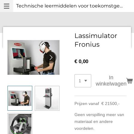
Technische leermiddelen voor toekomstgericht technisch onderwijs.
Ga
direct
naar
de
hoofdinhoud
Lassimulator
Fronius
€ 0,00
In
winkelwagen
Prijzen vanaf € 21500,-
Geen verspilling meer van
materiaal en andere
voordelen.