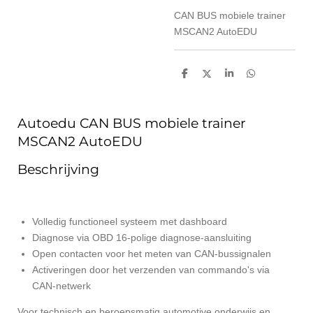
CAN BUS mobiele trainer
MSCAN2 AutoEDU
D
D
S
D
e
e
h
e
l
e
a
l
e
l
r
e
n
e
n
Autoedu CAN BUS mobiele trainer
MSCAN2 AutoEDU
Beschrijving
Volledig functioneel systeem met dashboard
Diagnose via OBD 16-polige diagnose-aansluiting
Open contacten voor het meten van CAN-bussignalen
Activeringen door het verzenden van commando's via
CAN-netwerk
Voor technisch en beroepsmatig automotive onderwijs en