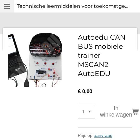
Technische leermiddelen voor toekomstgericht technisch onderwijs.
Ga
direct
naar
de
hoofdinhoud
Autoedu CAN
BUS mobiele
trainer
MSCAN2
AutoEDU
€ 0,00
In
winkelwagen
Prijs op
aanvraag