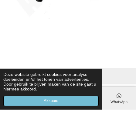
Deze website gebruikt cookies voor analyse-
© 2026 Kamptec technische leermiddelen
doeleinden en/of het tonen van advertenties.
Door gebruik te blijven maken van de site gaat u
hiermee akkoord.
Akkoord
E-mailadres
Telefoonnummer
Kaart
WhatsApp
Technisch practicum & trainingsmateriaal
Kamptec levert
technisch practicum materiaal
, oplossingen voor