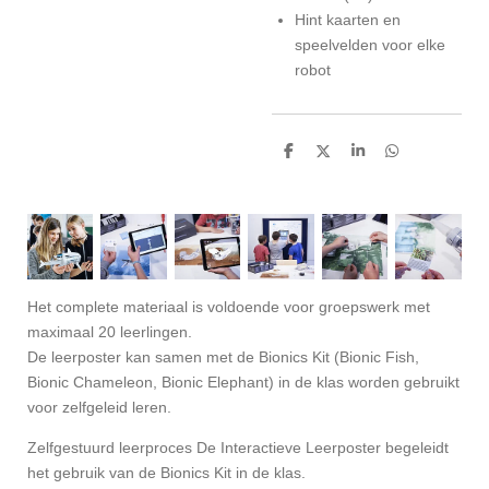
Hint kaarten en
speelvelden voor elke
robot
D
D
S
D
e
e
h
e
l
e
a
l
e
l
r
e
n
e
n
Het complete materiaal is voldoende voor groepswerk met
maximaal 20 leerlingen.
De leerposter kan samen met de Bionics Kit (Bionic Fish,
Bionic Chameleon, Bionic Elephant) in de klas worden gebruikt
voor zelfgeleid leren.
Zelfgestuurd
leerproces De Interactieve Leerposter begeleidt
het gebruik van de Bionics Kit in de klas.