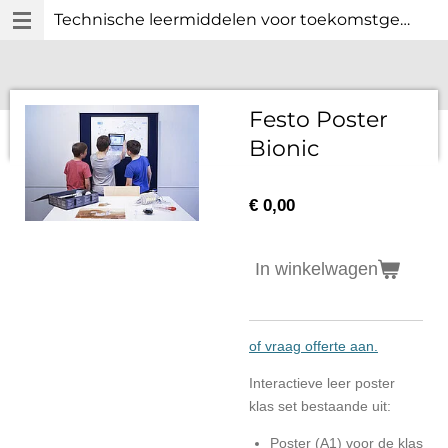
Technische leermiddelen voor toekomstgericht technisch onderwijs.
Ga
direct
naar
de
hoofdinhoud
Festo Poster
Bionic
€ 0,00
In winkelwagen
of vraag offerte aan.
Interactieve leer poster
klas set bestaande uit:
Poster (A1) voor de klas