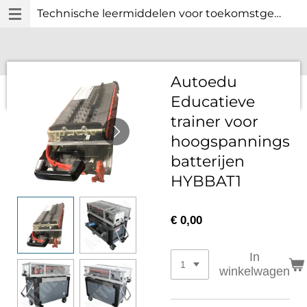
Technische leermiddelen voor toekomstgericht technisch onderwijs.
Ga
direct
naar
de
hoofdinhoud
Autoedu
Educatieve
trainer voor
hoogspannings
batterijen
HYBBAT1
€ 0,00
In
winkelwagen