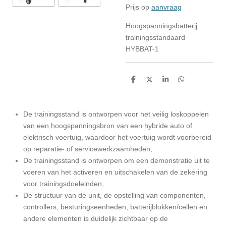
Prijs op
aanvraag
Hoogspanningsbatterij
trainingsstandaard
HYBBAT-1
D
D
S
D
e
e
h
e
l
e
a
l
e
l
r
e
n
e
n
De trainingsstand is ontworpen voor het veilig loskoppelen
van een hoogspanningsbron van een hybride auto of
elektrisch voertuig, waardoor het voertuig wordt voorbereid
op reparatie- of servicewerkzaamheden;
De trainingsstand is ontworpen om een demonstratie uit te
voeren van het activeren en uitschakelen van de zekering
voor trainingsdoeleinden;
De structuur van de unit, de opstelling van componenten,
controllers, besturingseenheden, batterijblokken/cellen en
andere elementen is duidelijk zichtbaar op de