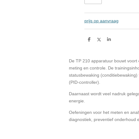
prijs op aanvraag
D
D
S
e
e
h
l
e
a
e
l
r
n
e
De TP 210 apparatuur bouwt voort 
meting en controle. De trainingsin
statusbewaking (conditiebewaking) t
(PID-controller).
Daarnaast wordt veel nadruk geleg
energie.
Oefeningen voor het meten en anal
diagnostiek, preventief onderhoud 