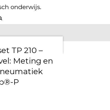
ch onderwijs.
et TP 210 –
vel: Meting en
 pneumatiek
ab®-P