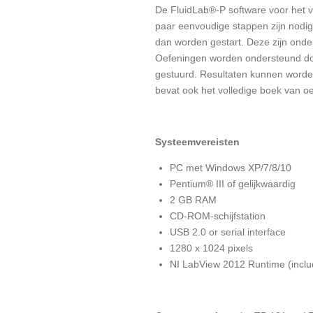
De FluidLab®-P software voor het v
paar eenvoudige stappen zijn nodig
dan worden gestart. Deze zijn onder
Oefeningen worden ondersteund doo
gestuurd. Resultaten kunnen worde
bevat ook het volledige boek van o
Systeemvereisten
PC met Windows XP/7/8/10
Pentium® III of gelijkwaardig
2 GB RAM
CD-ROM-schijfstation
USB 2.0 or serial interface
1280 x 1024 pixels
NI LabView 2012 Runtime (includ