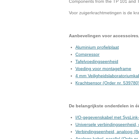
Components from the TP 101 and TP
Voor zuigerkrachtmetingen is de kr
Aanbevelingen voor accessoires,
Aluminium profielplaat
Compressor
Tafelvoedingseenheid
Voeding voor montageframe
4 mm Veiligheidslaboratoriumkab
Krachtsensor (Order nr. 539780
De belangrijkste onderdelen in 
I/O-gegevenskabel met SysLink-
Universele verbindingseenheid, d
Verbindingseenheid, analoog (Be
Analoge kabel, parallel (Orde nr