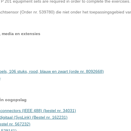
 201 equipment sets are required in order to complete the exercises.
achtsensor (Order nr. 539780) die niet onder het toepassingsgebied van
 media en extensies
els, 106 stuks, rood, blauw en zwart (orde nr. 8092668)
)
één oogopslag
connectors (IEEE 488) (bestel nr. 34031)
igitaal (SysLink) (Bestel nr. 162231)
stel nr. 567232)
. 529141)