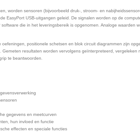
n, worden sensoren (bijvoorbeeld druk-, stroom- en nabijheidssenso
 de EasyPort USB-uitgangen geleid. De signalen worden op de compute
P software die in het leveringsbereik is opgenomen. Analoge waarden
de oefeningen, positionele schetsen en blok circuit diagrammen zijn op
ts. Gemeten resultaten worden vervolgens geïnterpreteerd, vergeleken
rip te beantwoorden.
egevensverwerking
sensoren
sche gegevens en meetcurven
ten, hun invloed en functie
sche effecten en speciale functies