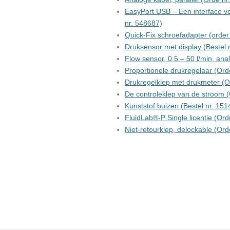
EasyPort USB – Een interface vo
nr. 548687)
Quick-Fix schroefadapter (ord
Druksensor met display (Bestel 
Flow sensor, 0,5 – 50 l/min, an
Proportionele drukregelaar (Ord
Drukregelklep met drukmeter (O
De controleklep van de stroom 
Kunststof buizen (Bestel nr. 151
FluidLab®-P Single licentie (Ord
Niet-retourklep, delockable (Ord