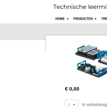
Ga
Technische leermi
direct
naar
HOME
PRODUCTEN
TR
de
hoofdinhoud
€ 0,00
In winkelwa