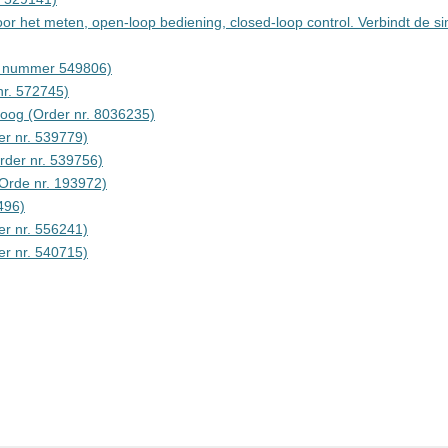
or het meten, open-loop bediening, closed-loop control. Verbindt de s
er nummer 549806)
nr. 572745)
aloog (Order nr. 8036235)
er nr. 539779)
rder nr. 539756)
(Orde nr. 193972)
496)
er nr. 556241)
er nr. 540715)