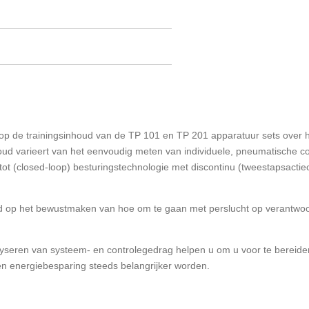
op de trainingsinhoud van de TP 101 en TP 201 apparatuur sets over
houd varieert van het eenvoudig meten van individuele, pneumatische 
ot (closed-loop) besturingstechnologie met discontinu (tweestapsactieco
d op het bewustmaken van hoe om te gaan met perslucht op verantwoo
yseren van systeem- en controlegedrag helpen u om u voor te bereid
en energiebesparing steeds belangrijker worden.