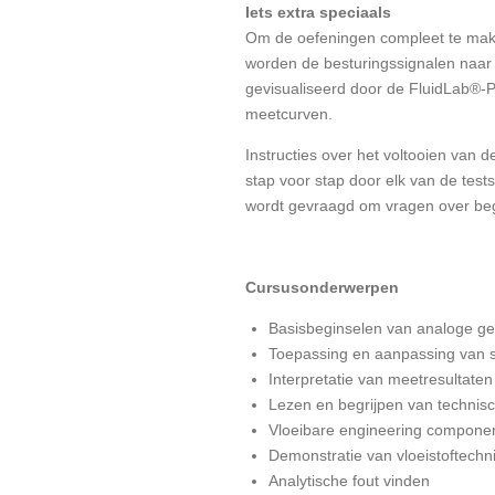
Iets extra speciaals
Om de oefeningen compleet te make
worden de besturingssignalen naar
gevisualiseerd door de FluidLab®-
meetcurven.
Instructies over het voltooien van 
stap voor stap door elk van de tes
wordt gevraagd om vragen over beg
Cursusonderwerpen
Basisbeginselen van analoge g
Toepassing en aanpassing van 
Interpretatie van meetresultaten
Lezen en begrijpen van techni
Vloeibare engineering componen
Demonstratie van vloeistoftechni
Analytische fout vinden