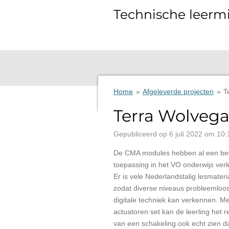
Ga
Technische leermi
direct
naar
de
hoofdinhoud
Home
»
Afgeleverde projecten
»
T
Terra Wolvega
Gepubliceerd op 6 juli 2022 om 10:
De CMA modules hebben al een b
toepassing in het VO onderwijs ver
Er is vele Nederlandstalig lesmateri
zodat diverse niveaus probleemloo
digitale techniek kan verkennen. M
actuatoren set kan de leerling het r
van een schakeling ook echt zien da