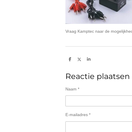
Vraag Kamptec naar de mogelijkhe
D
D
S
e
e
h
l
e
a
e
l
r
Reactie plaatsen
n
e
Naam *
E-mailadres *