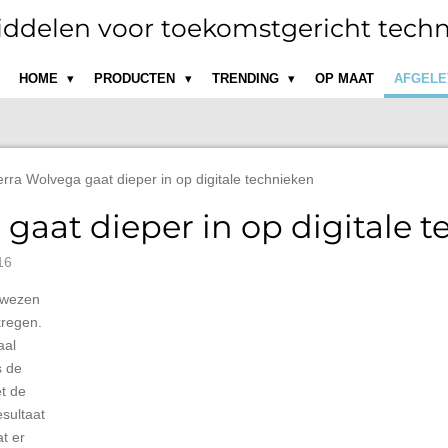
ddelen voor toekomstgericht techn
HOME
PRODUCTEN
TRENDING
OP MAAT
AFGELE
erra Wolvega gaat dieper in op digitale technieken
 gaat dieper in op digitale 
16
ewezen
kregen.
aal
s de
et de
esultaat
t er