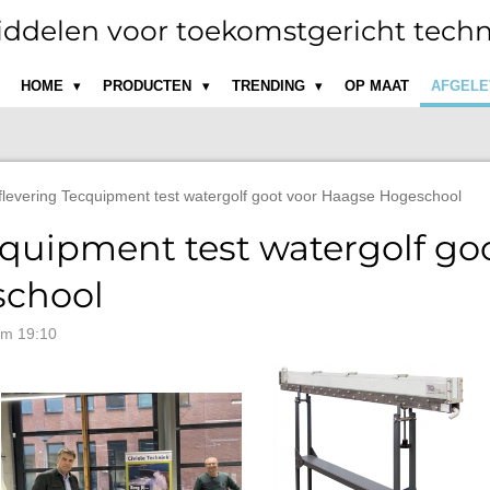
ddelen voor toekomstgericht techn
HOME
PRODUCTEN
TRENDING
OP MAAT
AFGELE
flevering Tecquipment test watergolf goot voor Haagse Hogeschool
cquipment test watergolf go
school
om 19:10