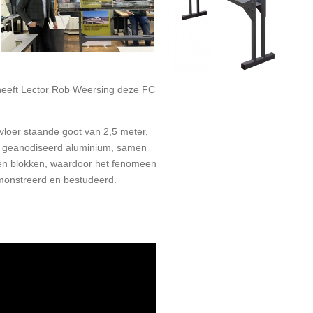
 heeft Lector Rob Weersing deze FC
vloer staande goot van 2,5 meter,
en geanodiseerd aluminium, samen
 en blokken, waardoor het fenomeen
monstreerd en bestudeerd.