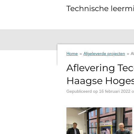
Ga
Technische leermi
direct
naar
de
hoofdinhoud
Home
»
Afgeleverde projecten
»
A
Aflevering Te
Haagse Hoge
Gepubliceerd op 16 februari 2022 