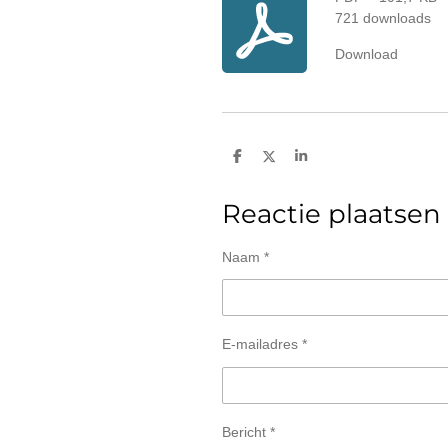
721 downloads
Download
D
D
S
e
e
h
l
e
a
e
l
r
Reactie plaatsen
n
e
Naam *
E-mailadres *
Bericht *