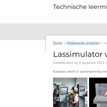
Ga
Technische leermi
direct
naar
de
hoofdinhoud
Home
»
Afgeleverde projecten
»
L
Lassimulator 
Gepubliceerd op 6 augustus 2021 
Kamptec heeft in samenwerking met