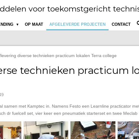
ddelen voor toekomstgericht technis
ENDING
OP MAAT
AFGELEVERDE PROJECTEN
CONTACT
flevering diverse technieken practicum lokalen Terra college
erse technieken practicum l
49
okaal samen met Kamptec in. Namens Festo een Learnline practicator me
sch dr fuelcell set, vier keer een pneumatiek starterset en twee Meclab