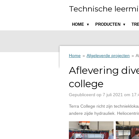
Ga
Technische leermi
direct
naar
HOME
PRODUCTEN
TR
de
hoofdinhoud
Home
»
Afgeleverde projecten
»
A
Aflevering div
college
Gepubliceerd op 7 juli 2021 om 17:
Terra College richt zijn techniekl
andere zijde hydrauliek. Heliocentri