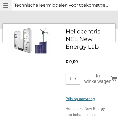
Technische leermiddelen voor toekomstgericht technisch onderwijs.
Ga
direct
naar
de
hoofdinhoud
Heliocentris
NEL New
Energy Lab
€ 0,00
In
winkelwagen
Prijs op aanvraag
Het unieke New Energy
Lab behandelt alle