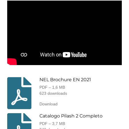
n
e
n
NEL Brochure EN 2021
PDF – 1,6 MB
623 downloads
Download
Catalogo Pilash 2 Completo
PDF – 3,7 MB