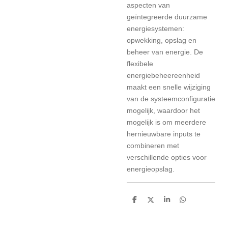
aspecten van
geïntegreerde duurzame
energiesystemen:
opwekking, opslag en
beheer van energie. De
flexibele
energiebeheereenheid
maakt een snelle wijziging
van de systeemconfiguratie
mogelijk, waardoor het
mogelijk is om meerdere
hernieuwbare inputs te
combineren met
verschillende opties voor
energieopslag.
D
D
S
D
e
e
h
e
l
e
a
l
e
l
r
e