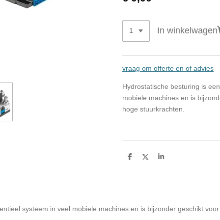
In winkelwagen
vraag om offerte en of advies
Hydrostatische besturing is ee
mobiele machines en is bijzond
hoge stuurkrachten.
D
D
S
e
e
h
l
e
a
e
l
r
n
e
entieel systeem in veel mobiele machines en is bijzonder geschikt voo