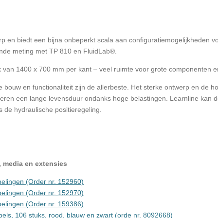
p en biedt een bijna onbeperkt scala aan configuratiemogelijkheden vo
unde meting met TP 810 en FluidLab®.
ak van 1400 x 700 mm per kant – veel ruimte voor grote componenten en
 de bouw en functionaliteit zijn de allerbeste. Het sterke ontwerp en de
ren een lange levensduur ondanks hoge belastingen. Learnline kan de
ns de hydraulische positieregeling.
 media en extensies
pelingen (Order nr. 152960)
pelingen (Order nr. 152970)
pelingen (Order nr. 159386)
els, 106 stuks, rood, blauw en zwart (orde nr. 8092668)