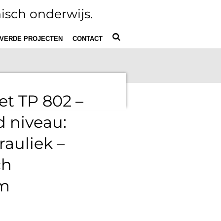
isch onderwijs.
VERDE PROJECTEN
CONTACT
et TP 802 –
 niveau:
auliek –
ch
em