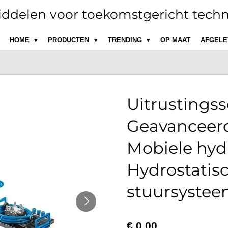
ddelen voor toekomstgericht techn
HOME
PRODUCTEN
TRENDING
OP MAAT
AFGELE
Uitrustingss
Geavanceerd
Mobiele hydr
Hydrostatis
stuursyste
€ 0,00