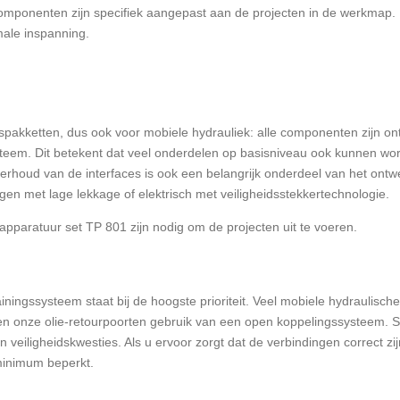
omponenten zijn specifiek aangepast aan de projecten in de werkmap. 
male inspanning.
ingspakketten, dus ook voor mobiele hydrauliek: alle componenten zijn 
teem. Dit betekent dat veel onderdelen op basisniveau ook kunnen wo
rhoud van de interfaces is ook een belangrijk onderdeel van het ontw
gen met lage lekkage of elektrisch met veiligheidsstekkertechnologie.
pparatuur set TP 801 zijn nodig om de projecten uit te voeren.
rainingssysteem staat bij de hoogste prioriteit. Veel mobiele hydraulisc
en onze olie-retourpoorten gebruik van een open koppelingssysteem. 
veiligheidskwesties. Als u ervoor zorgt dat de verbindingen correct zi
minimum beperkt.