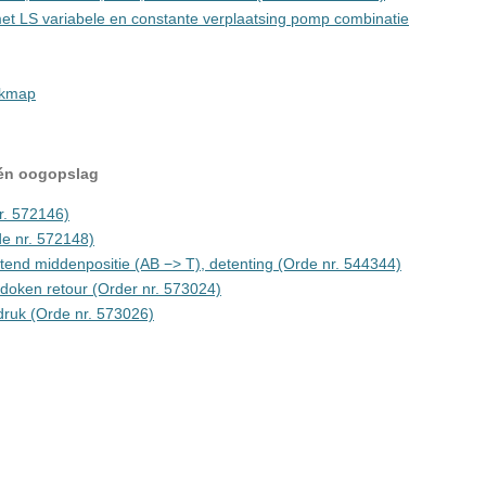
t LS variabele en constante verplaatsing pomp combinatie
rkmap
één oogopslag
r. 572146)
de nr. 572148)
tend middenpositie (AB −> T), detenting (Orde nr. 544344)
edoken retour (Order nr. 573024)
druk (Orde nr. 573026)