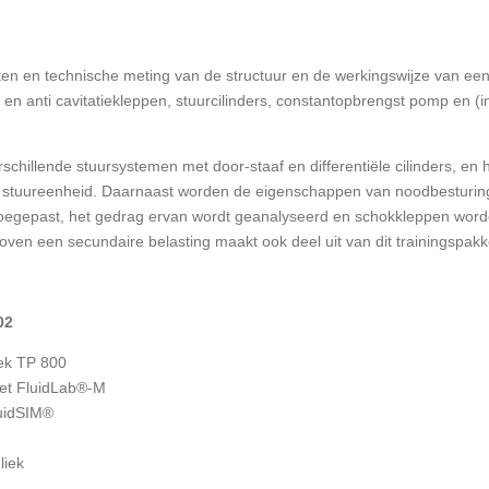
ten en technische meting van de structuur en de werkingswijze van een
 en anti cavitatiekleppen, stuurcilinders, constantopbrengst pomp en (
schillende stuursystemen met door-staaf en differentiële cilinders, en
e stuureenheid. Daarnaast worden de eigenschappen van noodbesturing
toegepast, het gedrag ervan wordt geanalyseerd en schokkleppen word
boven een secundaire belasting maakt ook deel uit van dit trainingspakk
02
ek TP 800
et FluidLab®-M
uidSIM®
liek