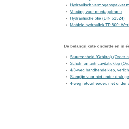
Hydraulisch vermogenspakket me
Voeding voor montageframe
Hydraulische olie (DIN 51524)
Mobiele hydrauliek TP 800: We
De belangrijkste onderdelen in 
Stuureenheid (Orbitrol) (Order n
Schok- en anti-cavitatieklep (Or
4/3-weg handhendelklep, verlich
Slanglijn voor niet onder druk g
4-weg retourheader, niet onder 